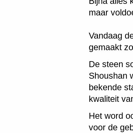
Bijna alles
maar voldoe
Vandaag de
gemaakt zo
De steen so
Shoushan w
bekende sta
kwaliteit va
Het word oo
voor de geb