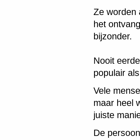
Ze worden a
het ontvan
bijzonder.
Nooit eerd
populair al
Vele mensen
maar heel w
juiste man
De persoon