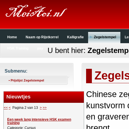
Home
Naam op Rijstkorrel
Kalligrafie
Zegelstempel
Le
U bent hier:
Zegelstemp
HSK Training
pay
Submenu:
Zegel
• Prijslijst Zegelstempel
Chinese zeg
Nieuwtjes
kunstvorm di
<<
<
Pagina 2 van 13
>
>>
en gravere
Een week lang intensieve HSK examen
training
brengt.
Categorie: Cursus