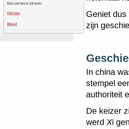
Een uur les is 18 euro.
Geniet dus 
Klik hier
zijn geschie
[
Meer
]
Geschie
In china w
stempel ee
authoriteit 
De keizer z
werd
X
i ge