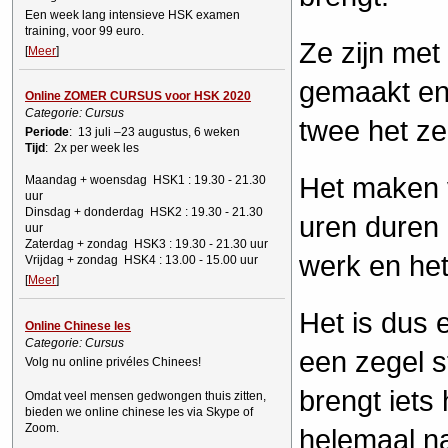
Een week lang intensieve HSK examen
training, voor 99 euro.
Ze zijn met
[
Meer
]
gemaakt en 
Online ZOMER CURSUS voor HSK 2020
Categorie: Cursus
twee het ze
Periode
: 13 juli –23 augustus, 6 weken
Tijd
: 2x per week les
Het maken 
Maandag + woensdag
HSK1 : 19.30 - 21.30
uur
Dinsdag + donderdag
HSK2 : 19.30 - 21.30
uren duren 
uur
Zaterdag + zondag
HSK3 : 19.30 - 21.30 uur
werk en het
Vrijdag + zondag
HSK4 : 13.00 - 15.00 uur
[
Meer
]
Het is dus 
Online Chinese les
Categorie: Cursus
een zegel 
Volg nu online privéles Chinees!
brengt iets 
Omdat veel mensen gedwongen thuis zitten,
bieden we online chinese les via Skype of
Zoom.
helemaal n