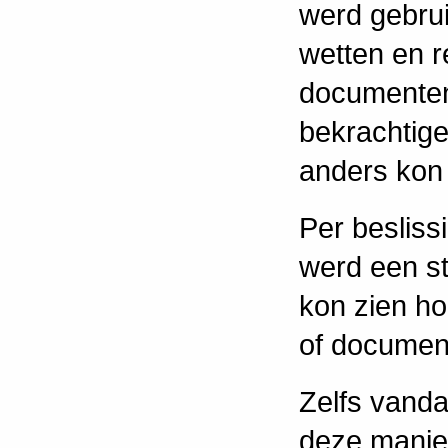
werd gebrui
wetten en r
documenten
bekrachtig
anders kon 
Per besliss
werd een s
kon zien ho
of documen
Zelfs vand
deze manier